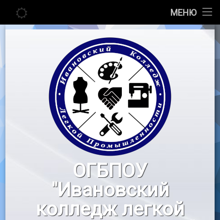
Главная
МЕНЮ
Перейти
Сведения об образовательной организации
к
содержимому
Абитуриенту
Студенту
Педагогу
Новости
Воспитательная работа
ОГБПОУ
«Профессионалы»
"Ивановский
Контакты
колледж легкой