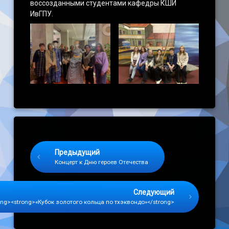
воссозданными студентами кафедры КШИ
ИвГПУ.
Keep Reading
Предыдущий
Концерт к Дню героев Отечества
Следующий
ng><strong>«Кубок золотого кольца по тхэквондо»</strong>