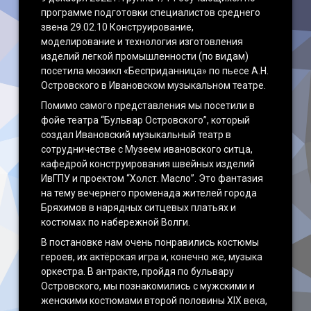
программе подготовки специалистов среднего
звена 29.02.10 Конструирование,
моделирование и технология изготовления
изделий легкой промышленности (по видам)
посетила мюзикл «Бесприданница» по пьесе А.Н.
Островского в Ивановском музыкальном театре.
Помимо самого представления мы посетили в
фойе театра “Бульвар Островского”, который
создал Ивановский музыкальный театр в
сотрудничестве с Музеем ивановского ситца,
кафедрой конструирования швейных изделий
ИвГПУ и проектом “Холст. Масло”. Это фантазия
на тему вечернего променада жителей города
Бряхимов в нарядных ситцевых платьях и
костюмах по набережной Волги.
В постановке нам очень понравились костюмы
героев, их актёрская игра и, конечно же, музыка
оркестра. В антракте, пройдя по бульвару
Островского, мы познакомились с мужскими и
женскими костюмами второй половины XIX века,