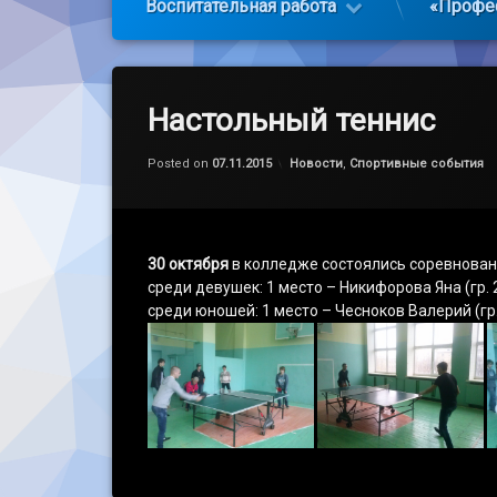
Воспитательная работа
«Профе
Настольный теннис
Обновлено на
by
admin
30.03.2021
Категории:
Posted on
07.11.2015
Новости
,
Спортивные события
30 октября
в колледже состоялись соревнован
среди девушек: 1 место – Никифорова Яна (гр. 2/
среди юношей: 1 место – Чесноков Валерий (гр. 