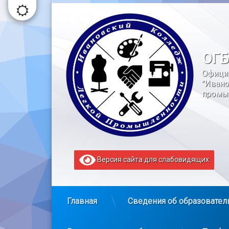
Перейти
к
содержимому
ОГБ
Офици
"Ивано
промы
Версия сайта для слабовидящих
Главная
Сведения об образовател