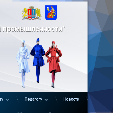
й промышленности"
ту
Педагогу
Новости