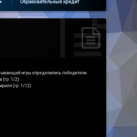
»
Образовательный кредит
атывающей игры определились победители:
(гр. 1/2).
рилл (гр. 1/12).