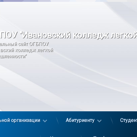
ПОУ "Ивановский колледж легко
альный сайт ОГБПОУ 
вский колледж легкой 
шленности"
ьной организации
Абитуриенту
Студен