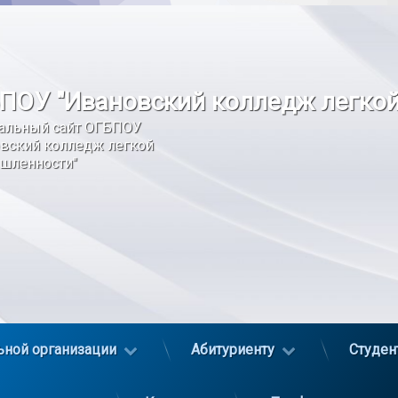
ПОУ "Ивановский колледж легко
альный сайт ОГБПОУ 
вский колледж легкой 
шленности"
ьной организации
Абитуриенту
Студен