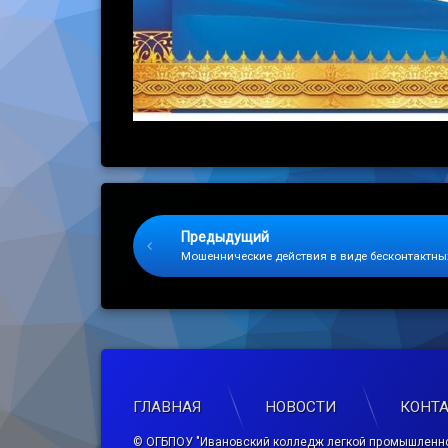
Keep Reading
Предыдущий
Мошеннические действия в виде бесконтактны
ГЛАВНАЯ
НОВОСТИ
КОНТ
© ОГБПОУ "Ивановский колледж легкой промышленно