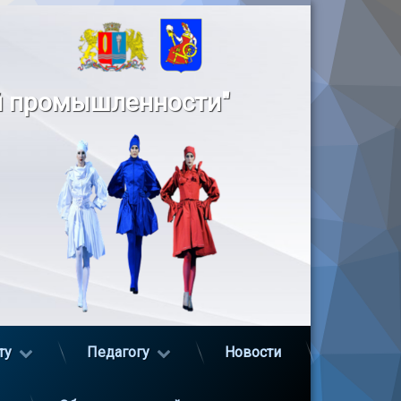
й промышленности"
ту
Педагогу
Новости