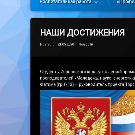
Воспитательная работа
«Профе
НАШИ ДОСТИЖЕНИЯ
Обновлено на
by
admin
21.05.2020
Категории:
Posted on
21.05.2020
Новости
Студенты Ивановского колледжа легкой промы
преподавателей «Молодежь, наука, энергетик
Фатима (гр.1/13) — руководитель проекта Торо