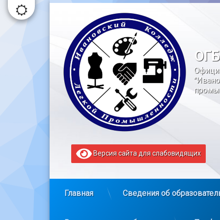
Перейти
к
содержимому
ОГБ
Офици
"Ивано
промы
Версия сайта для слабовидящих
Главная
Сведения об образовател