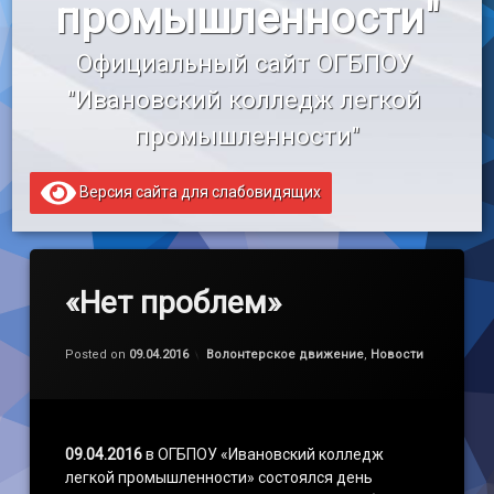
промышленности"
«Профессионалитет»
Официальный сайт ОГБПОУ 
Образовательный кредит
"Ивановский колледж легкой 
промышленности"
Версия сайта для слабовидящих
«Нет проблем»
Обновлено на
by
admin
02.02.2017
Категории:
Posted on
09.04.2016
Волонтерское движение
,
Новости
09.04.2016
в ОГБПОУ «Ивановский колледж
легкой промышленности» состоялся день