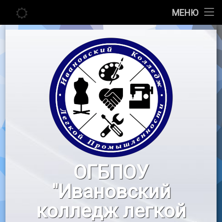
Главная
МЕНЮ
Перейти
Сведения об образовательной организации
к
содержимому
Абитуриенту
Студенту
Педагогу
Новости
Воспитательная работа
ОГБПОУ
«Профессионалы»
"Ивановский
Контакты
колледж легкой