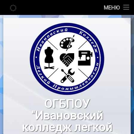
Главная
МЕНЮ
Перейти
Сведения об образовательной организации
к
содержимому
Абитуриенту
Студенту
Педагогу
Новости
Воспитательная работа
ОГБПОУ
«Профессионалы»
"Ивановский
Контакты
колледж легкой