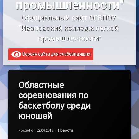
промышленности"
«Профессионалитет»
Официальный сайт ОГБПОУ 
Образовательный кредит
"Ивановский колледж легкой 
промышленности"
Версия сайта для слабовидящих
Областные
соревнования по
баскетболу среди
юношей
Обновлено на
by
admin
09.04.2016
Категории:
Posted on
02.04.2016
Новости