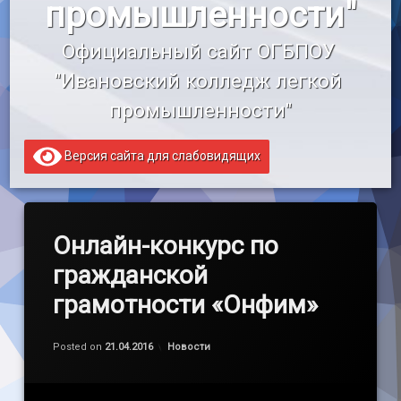
промышленности"
«Профессионалитет»
Официальный сайт ОГБПОУ 
Образовательный кредит
"Ивановский колледж легкой 
промышленности"
Версия сайта для слабовидящих
Онлайн-конкурс по
гражданской
грамотности «Онфим»
Обновлено на
by
admin
24.04.2016
Категории:
Posted on
21.04.2016
Новости