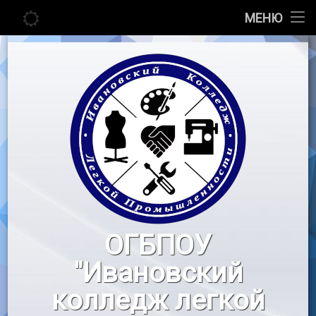
Главная
МЕНЮ
Перейти
Сведения об образовательной организации
к
содержимому
Абитуриенту
Студенту
Педагогу
Новости
Воспитательная работа
ОГБПОУ
«Профессионалы»
"Ивановский
Контакты
колледж легкой