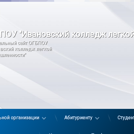
ПОУ "Ивановский колледж легко
альный сайт ОГБПОУ 
вский колледж легкой 
шленности"
ьной организации
Абитуриенту
Студен