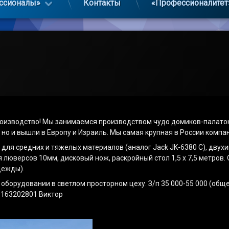
ссионалы»
Контакты
«Профессионалитет
зводство! Мы занимаемся производством чудо домиков-палаток. 
 но и вышли в Европу и Израиль. Мы самая крупная в России компа
 для средних и тяжелых материалов (аналог Jack JK-6380 C), дву
ля люверсов 10мм, дисковый нож, раскройный стол 1,5 х 7,5 метров
дежды).
борудовании в светлом просторном цеху. З/п 35 000-55 000 (общ
89163202801 Виктор