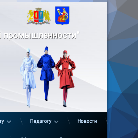
й промышленности"
ту
Педагогу
Новости