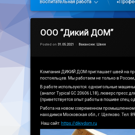
Воспитательная работа
«Профе
ООО “Дикий ДОМ”
Обновлено на
by
admin
05.07.2021
Категории:
Posted on
31.05.2021
Вакансии: Швея
Компания ДИКИЙ ДОМ приглашает швей на прои
постояльцев. Мы работаем не только в России,
В работе используются: одноигольные машины
(аналог Typical GC 20606 L18), люверс пресс д
(приветствуется опыт работы в пошиве спец о
Работа на новом современном промышленном о
находимся Московская обл., г. Щелково. Тел: 
Наш сайт:
https://dikiydom.ru