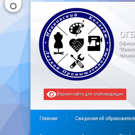
Перейти
к
содержимому
ОГБ
Офици
"Ивано
промы
Версия сайта для слабовидящих
Главная
Сведения об образовател