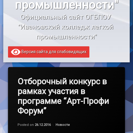
промышленности"
«Профессионалитет»
Официальный сайт ОГБПОУ 
Образовательный кредит
"Ивановский колледж легкой 
промышленности"
Версия сайта для слабовидящих
Отборочный конкурс в
рамках участия в
программе “Арт-Профи
Форум”
Обновлено на
by
admin
26.12.2016
Категории:
Posted on
26.12.2016
Новости