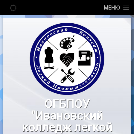
Главная
МЕНЮ
Перейти
Сведения об образовательной организации
к
содержимому
Абитуриенту
Студенту
Педагогу
Новости
Воспитательная работа
ОГБПОУ
«Профессионалы»
"Ивановский
Контакты
колледж легкой