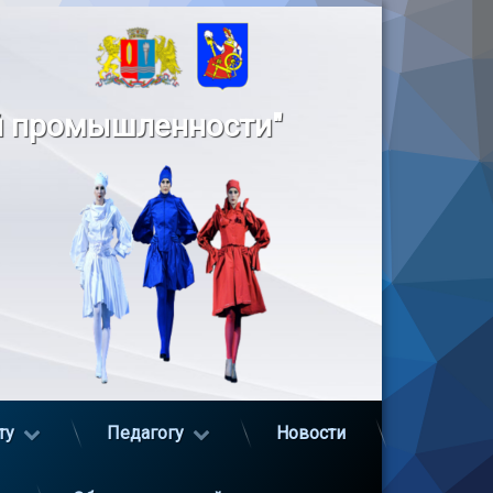
й промышленности"
ту
Педагогу
Новости