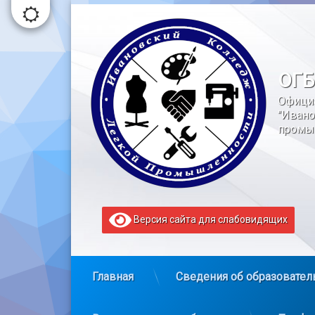
Перейти
к
содержимому
ОГБ
Офици
"Ивано
промы
Версия сайта для слабовидящих
Главная
Сведения об образовател