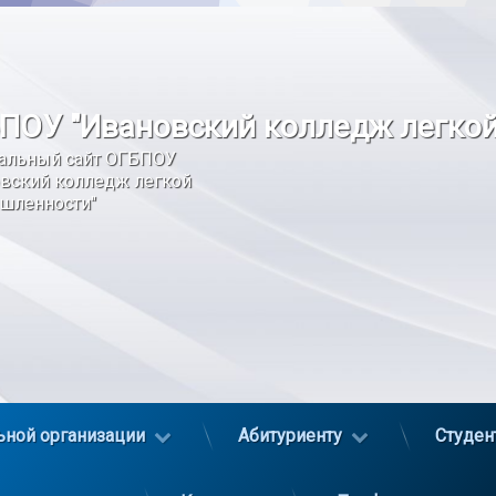
ПОУ "Ивановский колледж легко
альный сайт ОГБПОУ 
вский колледж легкой 
шленности"
ьной организации
Абитуриенту
Студен