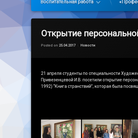
Воспитательная работа
«Профе
Открытие персональной
Обновлено на
by
admin
08.05.2017
Категории:
Posted on
25.04.2017
Новости
21 апреля студенты по специальности Художе
Привезенцевой И.В. посетили открытие персо
1992) “Книга странствий”, которая была посв