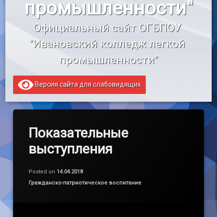
промышленности"
«Профессионалитет»
Официальный сайт ОГБПОУ 
Образовательный кредит
"Ивановский колледж легкой 
промышленности"
Версия сайта для слабовидящих
Показательные
выступления
Обновлено на
by
admin
23.05.2018
Posted on
14.04.2018
Категории:
Гражданско-патриотическое воспитание