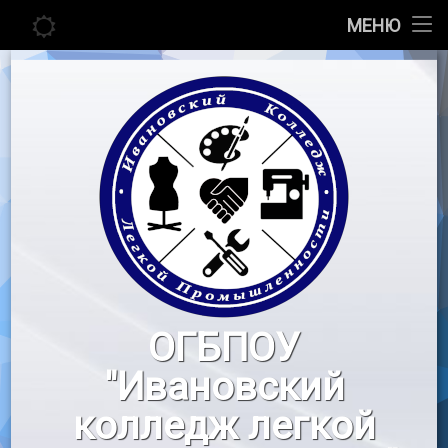
Главная
МЕНЮ
Перейти
Сведения об образовательной организации
к
содержимому
Абитуриенту
Студенту
Педагогу
Новости
Воспитательная работа
ОГБПОУ
«Профессионалы»
"Ивановский
Контакты
колледж легкой