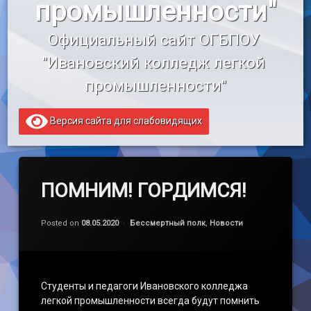
промышленности"
«Профессионалитет»
Официальный сайт ОГБПОУ 
Образовательный кредит
"Ивановский колледж легкой 
промышленности"
Версия сайта для слабовидящих
ПОМНИМ! ГОРДИМСЯ!
Обновлено на
by
admin
09.05.2020
Категории:
Posted on
08.05.2020
Бессмертный полк
,
Новости
Студенты и педагоги Ивановского колледжа
легкой промышленности всегда будут помнить