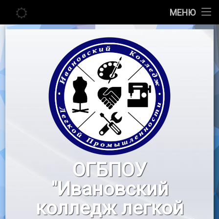
Главная
МЕНЮ
Перейти
Сведения об образовательной организации
к
содержимому
Абитуриенту
Студенту
Педагогу
Новости
Воспитательная работа
ОГБПОУ
«Профессионалы»
"Ивановский
Контакты
колледж легкой