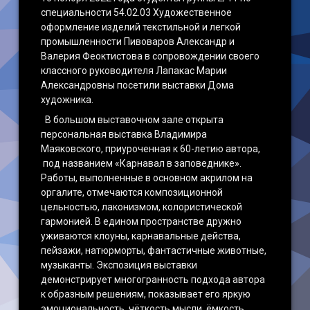
специальности 54.02.03 Художественное
Наши достижения
оформление изделий текстильной и легкой
промышленности Пивоваров Александр и
Валерия Феоктистова в сопровождении своего
классного руководителя Лапакас Марии
Александровны посетили выставки Дома
художника.
В большом выставочном зале открыта
персональная выставка Владимира
Маяковского, приуроченная к 60-летию автора,
под названием «Карнавал в заповеднике».
Работы, выполненные в основном акрилом на
оргалите, отмечаются композиционной
цельностью, лаконизмом, колористической
гармонией. В едином пространстве дружно
уживаются клоуны, карнавальные действа,
пейзажи, натюрморты, фантастичные животные,
музыканты. Экспозиция выставки
демонстрирует многогранность подхода автора
к образным решениям, показывает его яркую
эмоциональность, чёткость мысли, ёмкость