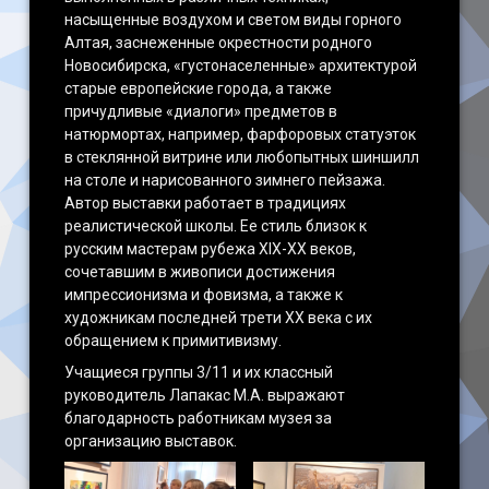
насыщенные воздухом и светом виды горного
Алтая, заснеженные окрестности родного
Новосибирска, «густонаселенные» архитектурой
старые европейские города, а также
причудливые «диалоги» предметов в
натюрмортах, например, фарфоровых статуэток
в стеклянной витрине или любопытных шиншилл
на столе и нарисованного зимнего пейзажа.
Автор выставки работает в традициях
реалистической школы. Ее стиль близок к
русским мастерам рубежа XIX-XX веков,
сочетавшим в живописи достижения
импрессионизма и фовизма, а также к
художникам последней трети XX века с их
обращением к примитивизму.
Учащиеся группы 3/11 и их классный
руководитель Лапакас М.А. выражают
благодарность работникам музея за
организацию выставок.