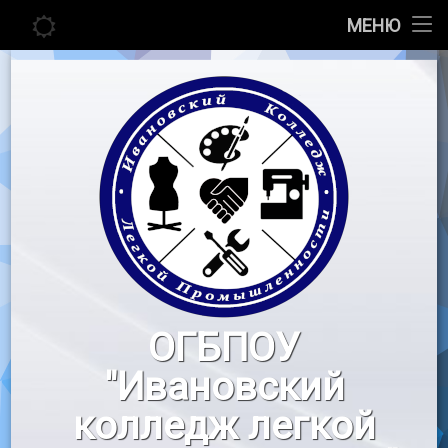
Главная
МЕНЮ
Перейти
Сведения об образовательной организации
к
содержимому
Абитуриенту
Студенту
Педагогу
Новости
Воспитательная работа
ОГБПОУ
«Профессионалы»
"Ивановский
Контакты
колледж легкой