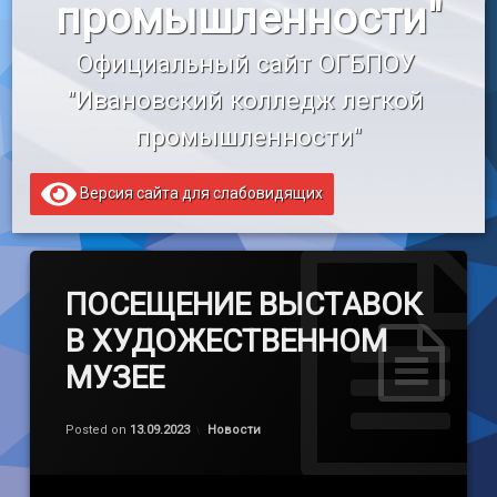
промышленности"
«Профессионалитет»
Официальный сайт ОГБПОУ 
Образовательный кредит
"Ивановский колледж легкой 
промышленности"
Версия сайта для слабовидящих
ПОСЕЩЕНИЕ ВЫСТАВОК
В ХУДОЖЕСТВЕННОМ
МУЗЕЕ
Обновлено на
by
admin
14.09.2023
Категории:
Posted on
13.09.2023
Новости