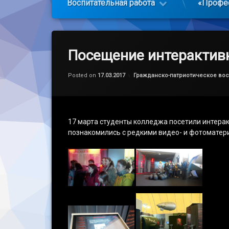
Воспитательная работа
«Профе
Посещение интерактив
Обновлено на
by
admin
19.03.2017
Категории:
Posted on
17.03.2017
Гражданско-патриотическое во
17 марта студенты колледжа посетили интерак
познакомились с редкими видео- и фотоматери