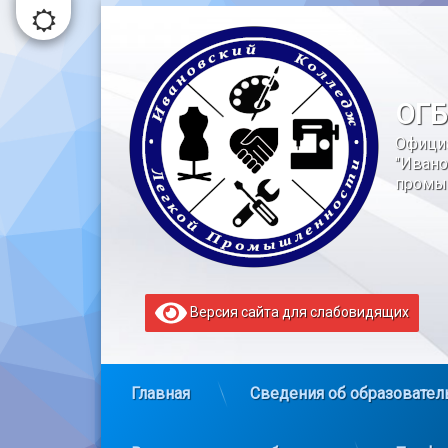
Перейти
к
содержимому
ОГБ
Офици
"Ивано
промы
Версия сайта для слабовидящих
Главная
Сведения об образовател