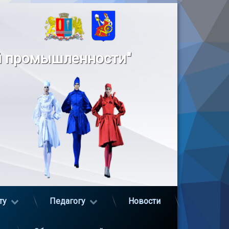
й промышленности"
ту
Педагогу
Новости