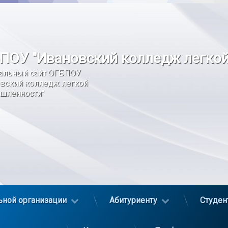
ПОУ "Ивановский колледж легко
альный сайт ОГБПОУ 
вский колледж легкой 
шленности"
ьной организации
Абитуриенту
Студен