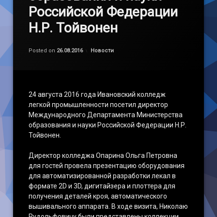
Российской Федерации
Н.Р. Тойвонен
Обновлено на
by
admin
26.08.2016
Категории:
Posted on
26.08.2016
Новости
24 августа 2016 года Ивановский колледж
легкой промышленности посетил директор
Международного Департамента Министерства
образования и науки Российской Федерации Н.Р.
Тойвонен.
Директор колледжа Опарина Ольга Петровна
для гостей провела презентацию оборудования
для автоматизированной разработки лекал в
формате 2D и 3D, дигитайзера и плоттера для
получения деталей кроя, автоматического
вышивального аппарата. В ходе визита, Николаю
Рудольфовичу были представлены коллекции