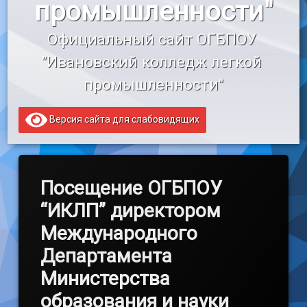
промышленности"
«Профессионалитет»
Официальный сайт ОГБПОУ 
Образовательный кредит
"Ивановский колледж легкой 
промышленности"
Версия сайта для слабовидящих
Посещение ОГБПОУ
“ИКЛП” директором
Международного
Департамента
Министерства
образования и науки