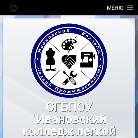
Главная
МЕНЮ
Перейти
Сведения об образовательной организации
к
содержимому
Абитуриенту
Студенту
Педагогу
Новости
Воспитательная работа
ОГБПОУ
«Профессионалы»
"Ивановский
Контакты
колледж легкой