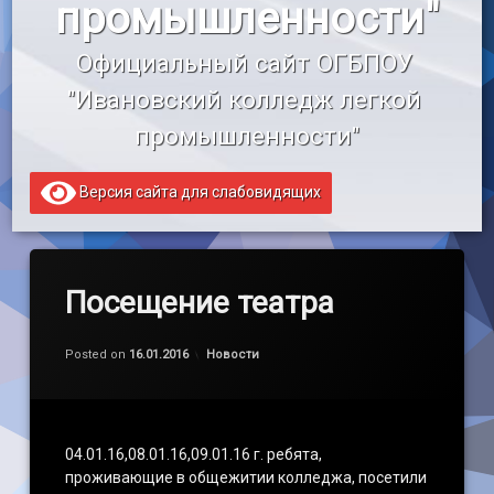
промышленности"
«Профессионалитет»
Официальный сайт ОГБПОУ 
Образовательный кредит
"Ивановский колледж легкой 
промышленности"
Версия сайта для слабовидящих
Посещение театра
by
admin
Категории:
Posted on
16.01.2016
Новости
04.01.16,08.01.16,09.01.16 г. ребята,
проживающие в общежитии колледжа, посетили