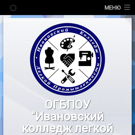
Главная
МЕНЮ
Перейти
Сведения об образовательной организации
к
содержимому
Абитуриенту
Студенту
Педагогу
Новости
Воспитательная работа
ОГБПОУ
«Профессионалы»
"Ивановский
Контакты
колледж легкой