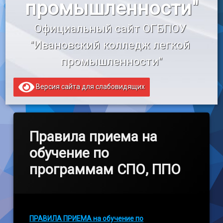
промышленности"
«Профессионалитет»
Официальный сайт ОГБПОУ 
Образовательный кредит
"Ивановский колледж легкой 
промышленности"
Версия сайта для слабовидящих
Правила приема на
обучение по
программам СПО, ППО
ПРАВИЛА ПРИЕМА на обучение по