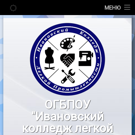
Главная
МЕНЮ
Перейти
Сведения об образовательной организации
к
содержимому
Абитуриенту
Студенту
Педагогу
Новости
Воспитательная работа
ОГБПОУ
«Профессионалы»
"Ивановский
Контакты
колледж легкой