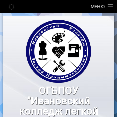
Главная
МЕНЮ
Перейти
Сведения об образовательной организации
к
содержимому
Абитуриенту
Студенту
Педагогу
Новости
Воспитательная работа
ОГБПОУ
«Профессионалы»
"Ивановский
Контакты
колледж легкой