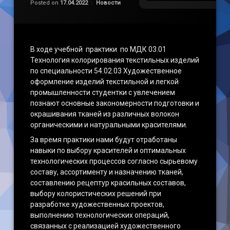
Категории:
Posted on
17.04.2022
Новости
В ходе учебной практики по МДК 03.01
Технология колорирования текстильных изделий
по специальности 54.02.03 Художественное
оформление изделий текстильной и легкой
промышленности студентки с увлечением
познают основные закономерности подготовки и
окрашивания тканей из различных волокон
органическими и натуральными красителями.
За время практики нами будут отработаны
навыки по выбору красителей и оптимальных
технологических процессов согласно сырьевому
составу, ассортименту и назначению тканей,
составлению рецептур красильных составов,
выбору колористических решений при
разработке художественных проектов,
выполнению технологических операций,
связанных с реализацией художественного