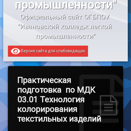
промышленности"
«Профессионалитет»
Официальный сайт ОГБПОУ 
Образовательный кредит
"Ивановский колледж легкой 
промышленности"
Версия сайта для слабовидящих
Практическая
подготовка по МДК
03.01 Технология
колорирования
текстильных изделий
Обновлено на
by
admin
17.04.2022