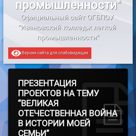
промышленности"
«Профессионалитет»
Официальный сайт ОГБПОУ 
Образовательный кредит
"Ивановский колледж легкой 
промышленности"
Версия сайта для слабовидящих
ПРЕЗЕНТАЦИЯ
ПРОЕКТОВ НА ТЕМУ
“ВЕЛИКАЯ
ОТЕЧЕСТВЕННАЯ ВОЙНА
В ИСТОРИИ МОЕЙ
СЕМЬИ”