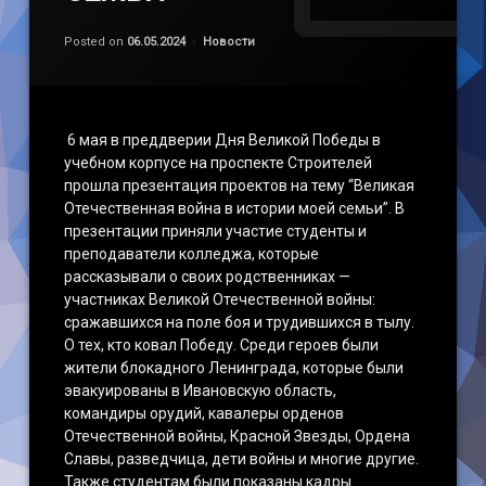
Обновлено на
by
admin
08.05.2024
Категории:
Posted on
06.05.2024
Новости
6 мая в преддверии Дня Великой Победы в
учебном корпусе на проспекте Строителей
прошла презентация проектов на тему “Великая
Отечественная война в истории моей семьи”. В
презентации приняли участие студенты и
преподаватели колледжа, которые
рассказывали о своих родственниках —
участниках Великой Отечественной войны:
сражавшихся на поле боя и трудившихся в тылу.
О тех, кто ковал Победу. Среди героев были
жители блокадного Ленинграда, которые были
эвакуированы в Ивановскую область,
командиры орудий, кавалеры орденов
Отечественной войны, Красной Звезды, Ордена
Славы, разведчица, дети войны и многие другие.
Также студентам были показаны кадры