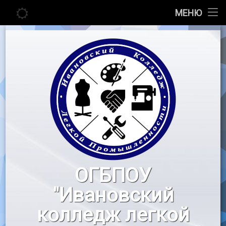
Главная
МЕНЮ
Перейти
Сведения об образовательной организации
к
содержимому
Абитуриенту
Студенту
Педагогу
Новости
Воспитательная работа
ОГБПОУ
«Профессионалы»
"Ивановский
Контакты
колледж легкой