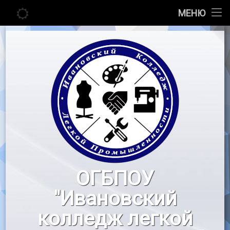
Главная
МЕНЮ
Перейти
Сведения об образовательной организации
к
содержимому
Абитуриенту
Студенту
Педагогу
Новости
Воспитательная работа
ОГБПОУ
«Профессионалы»
"Ивановский
Контакты
колледж легкой