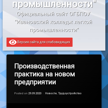
промышленности"
«Профессионалитет»
Официальный сайт ОГБПОУ 
Образовательный кредит
"Ивановский колледж легкой 
промышленности"
Версия сайта для слабовидящих
Производственная
практика на новом
предприятии
Обновлено на
by
admin
29.09.2020
Категории:
Posted on
29.09.2020
Новости
,
Трудоустройство