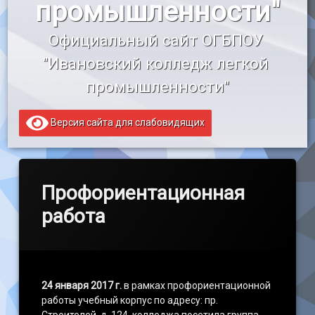
промышленности"
«Профессионалитет»
Официальный сайт ОГБПОУ 
Образовательный кредит
"Ивановский колледж легкой 
промышленности"
Версия сайта для слабовидящих
Профориентационная
работа
24 января 2017 г.
в рамках профориентационной
работы учебный корпус по адресу: пр.