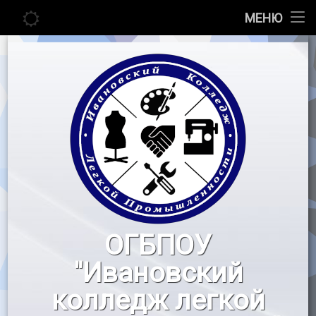
Главная
МЕНЮ
Перейти
Сведения об образовательной организации
к
содержимому
Абитуриенту
Студенту
Педагогу
Новости
Воспитательная работа
ОГБПОУ
«Профессионалы»
"Ивановский
Контакты
колледж легкой