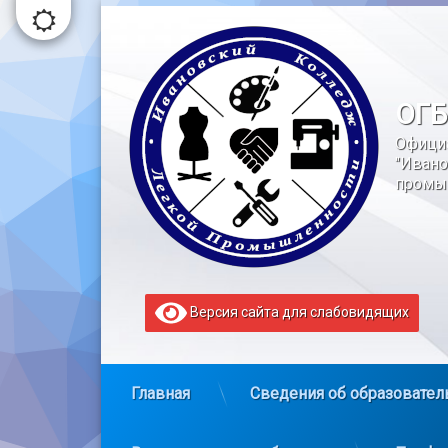
Перейти
к
содержимому
ОГБ
Офици
"Ивано
промы
Версия сайта для слабовидящих
Главная
Сведения об образовател