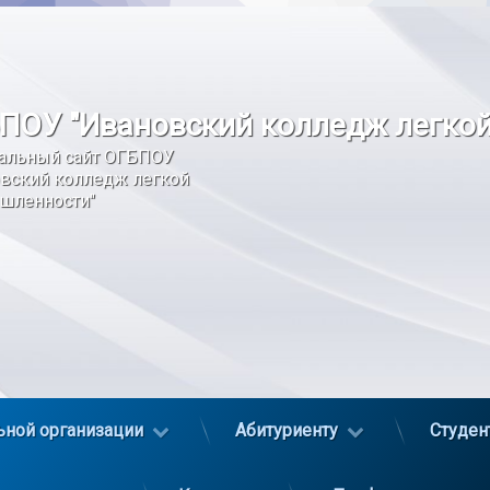
ПОУ "Ивановский колледж легко
альный сайт ОГБПОУ 
вский колледж легкой 
шленности"
ьной организации
Абитуриенту
Студен