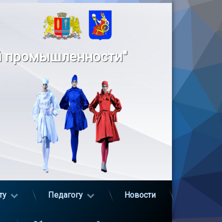
й промышленности"
ту
Педагогу
Новости