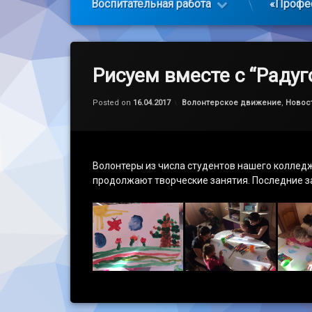
Воспитательная работа
«Профе
Рисуем вместе с “Радуг
Обновлено на
by
admin
17.04.2017
Категории:
Posted on
16.04.2017
Волонтерское движение
,
Новос
Волонтеры из числа студентов нашего коллед
продолжают творческие занятия. Последние з