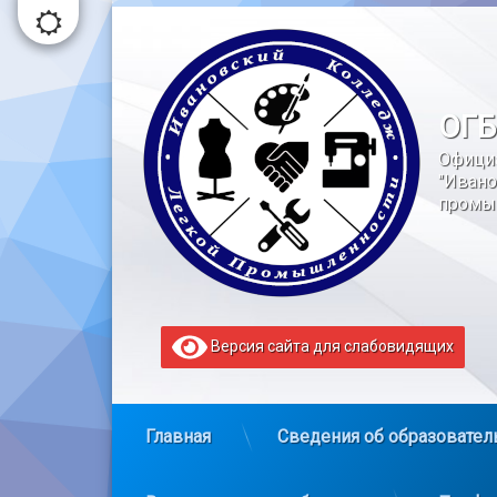
Перейти
к
содержимому
ОГБ
Офици
"Ивано
промы
Версия сайта для слабовидящих
Главная
Сведения об образовател