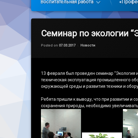
Воспитательная работа
«Профе
Семинар по экологии “Э
Обновлено на
by
admin
07.03.2017
Категории:
Posted on
07.03.2017
Новости
13 февраля был проведен семинар “Экология и
техническая эксплуатация промышленного обор
окружающей среды и развития техники и обор
Ребята пришли к выводу, что при развитии и
сохранения природы, необходимо увеличивать