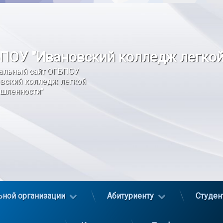
ПОУ "Ивановский колледж легко
альный сайт ОГБПОУ 
вский колледж легкой 
шленности"
ьной организации
Абитуриенту
Студен