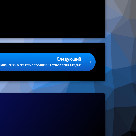
Следующий
kills Russia по компетенции "Технология моды"