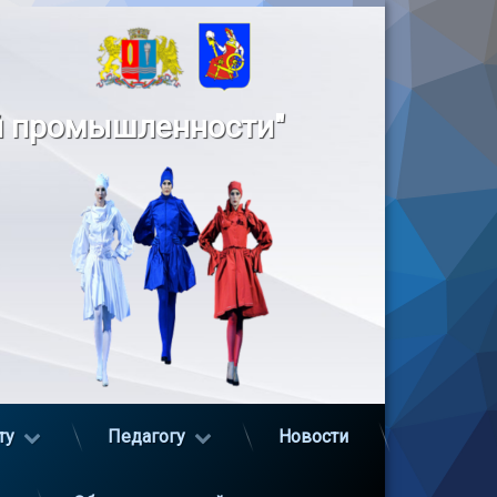
й промышленности"
ту
Педагогу
Новости