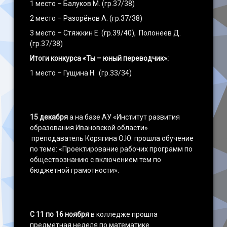
1 место – Балуков М. (гр.37/38)
2 место – Разорёнов А. (гр.37/38)
3 место – Стяжкин Е. (гр.39/40), Полонеев Д.
(гр.37/38)
Итоги конкурса «Ты – юный переводчик»:
1 место – Гущина Н. (гр.33/34)
15 декабря
а на базе АУ «Институт развития
образования Ивановской области»
преподаватель Корягина О.Ю. прошла обучение
по теме: «Проектирование рабочих программ по
обществознанию с включением тем по
бюджетной грамотности».
С 11 по 16 ноября
в колледже прошла
предметная неделя по математике.