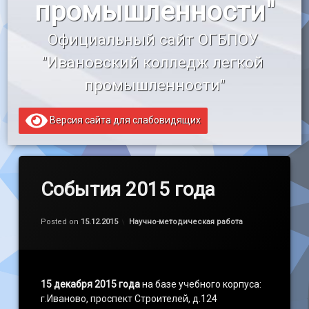
промышленности"
«Профессионалитет»
Официальный сайт ОГБПОУ 
Образовательный кредит
"Ивановский колледж легкой 
промышленности"
Версия сайта для слабовидящих
События 2015 года
Обновлено на
by
admin
21.12.2016
Категории:
Posted on
15.12.2015
Научно-методическая работа
15 декабря 2015 года
на базе учебного корпуса:
г.Иваново, проспект Строителей, д.124