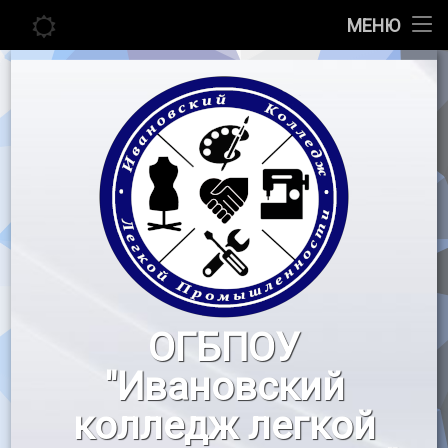
Главная
МЕНЮ
Перейти
Сведения об образовательной организации
к
содержимому
Абитуриенту
Студенту
Педагогу
Новости
Воспитательная работа
ОГБПОУ
«Профессионалы»
"Ивановский
Контакты
колледж легкой