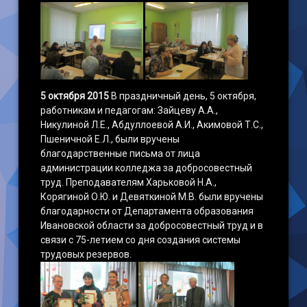
5 октября 2015
В праздничный день, 5 октября,
работникам и педагогам: Зайцеву А.А.,
Никулиной Л.Е., Абдуллоевой А.И., Акимовой Т.С.,
Пшеничной Е.Л., были вручены
благодарственные письма от лица
администрации колледжа за добросовестный
труд. Преподавателям Харьковой Н.А.,
Корягиной О.Ю. и Девяткиной М.В. были вручены
благодарности от Департамента образования
Ивановской области за добросовестный труд и в
связи с 75-летием со дня создания системы
трудовых резервов.