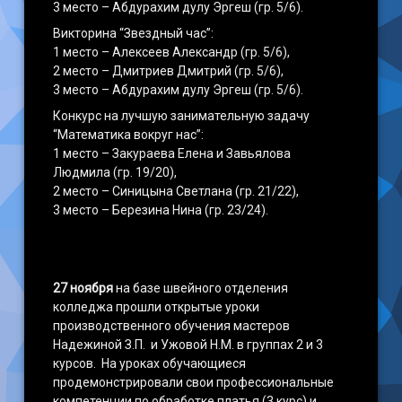
3 место – Абдурахим дулу Эргеш (гр. 5/6).
Викторина “Звездный час”:
1 место – Алексеев Александр (гр. 5/6),
2 место – Дмитриев Дмитрий (гр. 5/6),
3 место – Абдурахим дулу Эргеш (гр. 5/6).
Конкурс на лучшую занимательную задачу
“Математика вокруг нас”:
1 место – Закураева Елена и Завьялова
Людмила (гр. 19/20),
2 место – Синицына Светлана (гр. 21/22),
3 место – Березина Нина (гр. 23/24).
27 ноября
на базе швейного отделения
колледжа прошли открытые уроки
производственного обучения мастеров
Надежиной З.П. и Ужовой Н.М. в группах 2 и 3
курсов. На уроках обучающиеся
продемонстрировали свои профессиональные
компетенции по обработке платья (3 курс) и