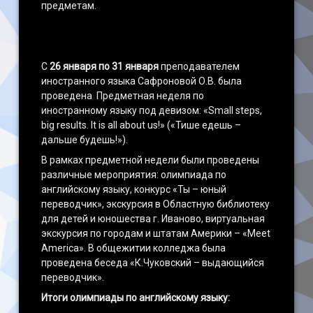
предметам.
С
26 января по 31 января
преподавателем
иностранного языка Сафроновой О.В. была
проведена Предметная неделя по
иностранному языку под девизом: «Small steps,
big results. It is all about us!» («Тише едешь –
дальше будешь!»).
В рамках предметной недели были проведены
различные мероприятия: олимпиада по
английскому языку, конкурс «Ты – юный
переводчик», экскурсия в Областную библиотеку
для детей и юношества г. Иваново, виртуальная
экскурсия по городам и штатам Америки – «Meet
America». В общежитии колледжа была
проведена беседа «К.Чуковский – выдающийся
переводчик».
Итоги олимпиады по английскому языку: