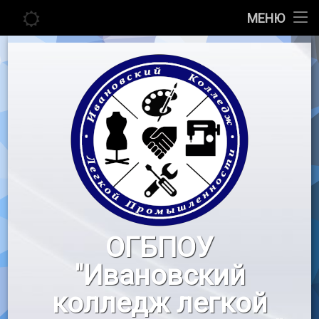
Главная
МЕНЮ
Перейти
Сведения об образовательной организации
к
содержимому
Абитуриенту
Студенту
Педагогу
Новости
Воспитательная работа
ОГБПОУ
«Профессионалы»
"Ивановский
Контакты
колледж легкой