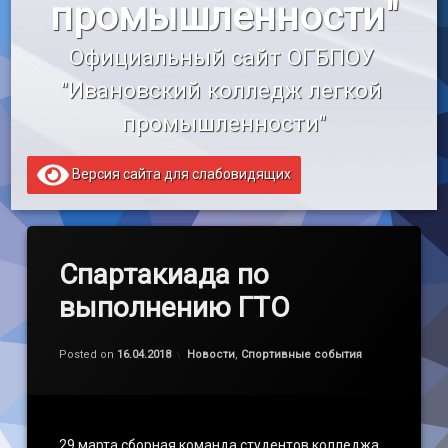
промышленности"
«Профессионалитет»
Официальный сайт ОГБПОУ 
Образовательный кредит
"Ивановский колледж легкой 
промышленности"
Версия сайта для слабовидящих
Спартакиада по
выполнению ГТО
Обновлено на
by
admin
28.03.2021
Категории:
Posted on
16.04.2018
Новости
,
Спортивные события
29 марта сборная команда студентов колледжа