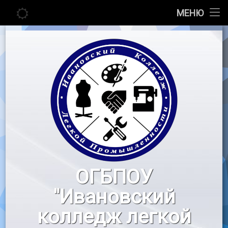
Главная
МЕНЮ
Перейти
Сведения об образовательной организации
к
содержимому
Абитуриенту
Студенту
Педагогу
Новости
Воспитательная работа
ОГБПОУ
«Профессионалы»
"Ивановский
Контакты
колледж легкой