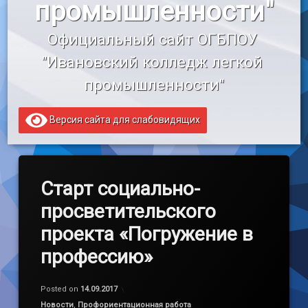
промышленности"
«Профессионалитет»
Официальный сайт ОГБПОУ 
Образовательный кредит
"Ивановский колледж легкой 
промышленности"
Версия сайта для слабовидящих
Старт социально-
просветительского
проекта «Погружение в
профессию»
Обновлено на
by
admin
01.10.2017
Posted on
14.09.2017
Категории:
Новости
,
Профориентационная работа