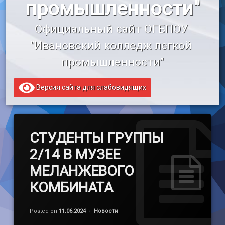
промышленности"
«Профессионалитет»
Официальный сайт ОГБПОУ 
Образовательный кредит
"Ивановский колледж легкой 
промышленности"
Версия сайта для слабовидящих
СТУДЕНТЫ ГРУППЫ
2/14 В МУЗЕЕ
МЕЛАНЖЕВОГО
КОМБИНАТА
Обновлено на
by
admin
13.06.2024
Категории:
Posted on
11.06.2024
Новости