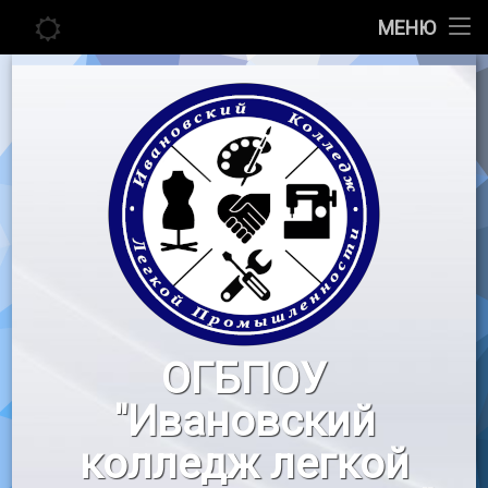
Главная
МЕНЮ
Перейти
Сведения об образовательной организации
к
содержимому
Абитуриенту
Студенту
Педагогу
Новости
Воспитательная работа
ОГБПОУ
«Профессионалы»
"Ивановский
Контакты
колледж легкой