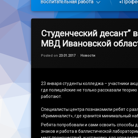
Воспитательная работа
«Профе
Студенческий десант” 
МВД Ивановской облас
Обновлено на
by
admin
23.01.2017
Категории:
Posted on
23.01.2017
Новости
23 января студенты колледжа – участники ак
где полицейские не только рассказали теорию
работают.
Специалисты центра познакомили ребят с ра
«Криминалист», где хранится минимальный наб
Ребята попробовали и сами освоить способы 
знаков и работа в баллистической лаборатори
мест происшествий, и установку для определе