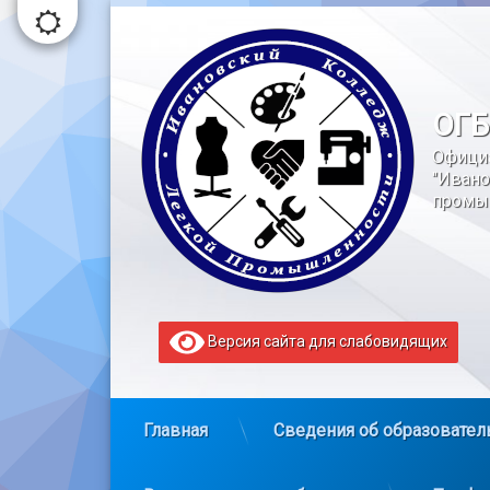
Перейти
к
содержимому
ОГБ
Офици
"Ивано
промы
Версия сайта для слабовидящих
Главная
Сведения об образовател