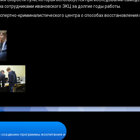
а сотрудниками ивановского ЭКЦ за долгие годы работы.
кспертно-криминалистического центра о способах восстановления 
 созданию программы воспитания и социализации обучающихся в професси