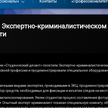
ссионалы»
Контакты
«Профессионалитет
в Экспертно-криминалистическом
ти
ции «Студенческий десант» посетили Экспертно-криминалистическ
 своей профессии и продемонстрировали специальное оборудование,
зличными видами экспертиз, проводимыми в ЭКЦ, продемонстрир
ор средств, необходимых для фиксации и изъятия следов на мест
дактилоскопирования. Увлек студентов процесс составления фот
и. Опытный эксперт-криминалист показал специальную комнату, об
ния скорости пули, которая используется при исследовании само