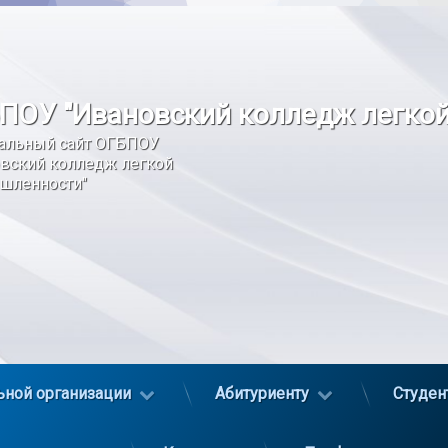
ПОУ "Ивановский колледж легко
альный сайт ОГБПОУ 
вский колледж легкой 
шленности"
ьной организации
Абитуриенту
Студен