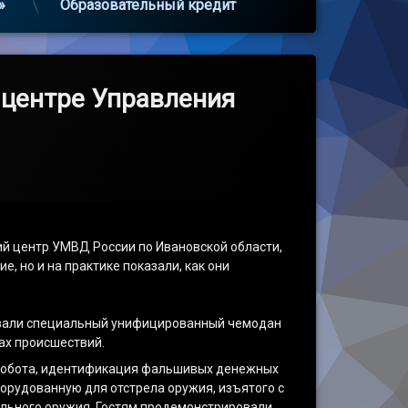
»
Образовательный кредит
 центре Управления
ий центр УМВД России по Ивановской области,
 но и на практике показали, как они
овали специальный унифицированный чемодан
ах происшествий.
оробота, идентификация фальшивых денежных
орудованную для отстрела оружия, изъятого с
дельного оружия. Гостям продемонстрировали