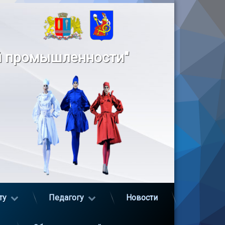
й промышленности"
ту
Педагогу
Новости