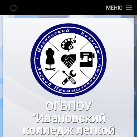
Главная
МЕНЮ
Перейти
Сведения об образовательной организации
к
содержимому
Абитуриенту
Студенту
Педагогу
Новости
Воспитательная работа
ОГБПОУ
«Профессионалы»
"Ивановский
Контакты
колледж легкой