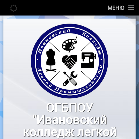
Главная
МЕНЮ
Перейти
Сведения об образовательной организации
к
содержимому
Абитуриенту
Студенту
Педагогу
Новости
Воспитательная работа
ОГБПОУ
«Профессионалы»
"Ивановский
Контакты
колледж легкой