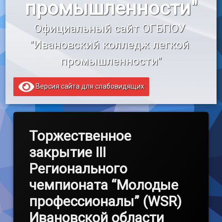
промышленности"
«Профессионалитет»
Официальный сайт ОГБПОУ 
Образовательный кредит
"Ивановский колледж легкой 
промышленности"
Версия сайта для слабовидящих
Торжественное
закрытие III
Регионального
чемпионата “Молодые
профессионалы” (WSR)
Ивановской области