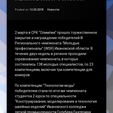
Обновлено на
by
admin
12.03.2018
Категории:
Posted on
12.03.2018
Новости
2 марта в СРК “Олимпия” прошло торжественное
закрытие и награждение победителей III
Регионального чемпионата “Молодые
профессионалы” (WSR) Ивановской области. В
течение двух недель в регионе проходили
соревнования чемпионата, в которых
состязались 138 молодых специалистов, по 23
компетенциям, включая три компетенции для
юниоров.
По компетенции “Технологии моды”
победителем стала по итогам чемпионата
студентка 2 курса по специальности
“Конструирование, моделирование и технология
швейных изделий” Ивановского колледжа
легкой промышленности Голубева Екатерина.