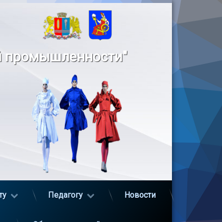
й промышленности"
ту
Педагогу
Новости