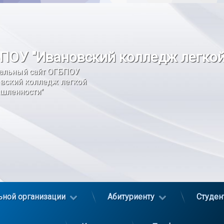
ПОУ "Ивановский колледж легко
альный сайт ОГБПОУ 
вский колледж легкой 
шленности"
ьной организации
Абитуриенту
Студен