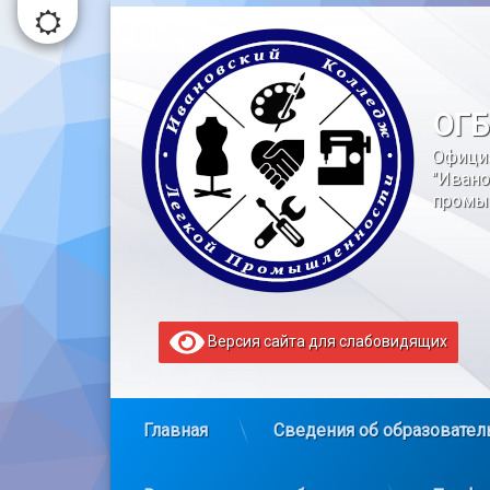
Перейти
к
содержимому
ОГБ
Офици
"Ивано
промы
Версия сайта для слабовидящих
Главная
Сведения об образовател