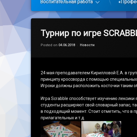
Воспитательная работа
«Профе
Турнир по игре SCRABB
Обновлено на
by
admin
04.06.2018
Категории:
Posted on
04.06.2018
Новости
24 мая преподавателем Кирилловой Е.А. в гру
принципу кроссворда с помощью специальных к
Игроки должны расположить косточки таким об
Игра Scrabble способствует изучению лексики
студенты расширяют свой словарный запас, та
в подходящий момент. Стоит отметить, что в 
прилагательных и т.д.