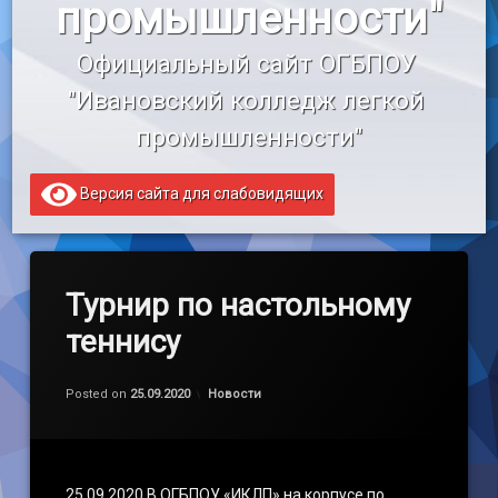
промышленности"
«Профессионалитет»
Официальный сайт ОГБПОУ 
Образовательный кредит
"Ивановский колледж легкой 
промышленности"
Версия сайта для слабовидящих
Турнир по настольному
теннису
Обновлено на
by
admin
29.09.2020
Категории:
Posted on
25.09.2020
Новости
25.09.2020 В ОГБПОУ «ИКЛП» на корпусе по