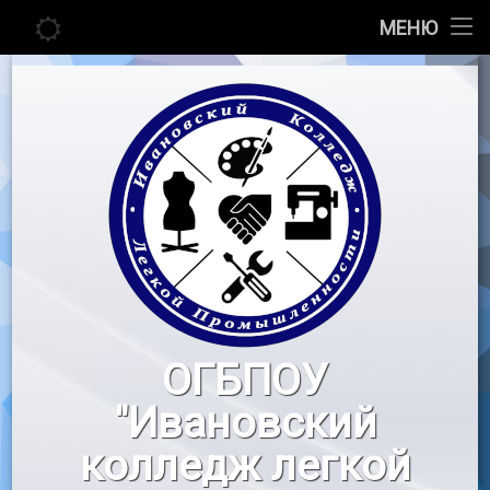
Главная
МЕНЮ
Перейти
Сведения об образовательной организации
к
содержимому
Абитуриенту
Студенту
Педагогу
Новости
Воспитательная работа
ОГБПОУ
«Профессионалы»
"Ивановский
Контакты
колледж легкой