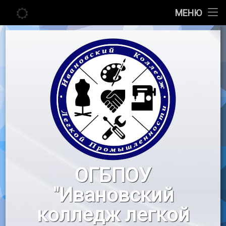
Главная
МЕНЮ
Перейти
Сведения об образовательной организации
к
содержимому
Абитуриенту
Студенту
Педагогу
Новости
Воспитательная работа
ОГБПОУ
«Профессионалы»
"Ивановский
Контакты
колледж легкой