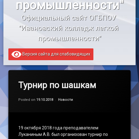
промышленности"
«Профессионалитет»
Официальный сайт ОГБПОУ 
Образовательный кредит
"Ивановский колледж легкой 
промышленности"
Версия сайта для слабовидящих
Турнир по шашкам
Обновлено на
by
admin
26.10.2018
Категории:
Posted on
19.10.2018
Новости
19 октября 2018 года преподавателем
Луканиным А.В. был организован турнир по