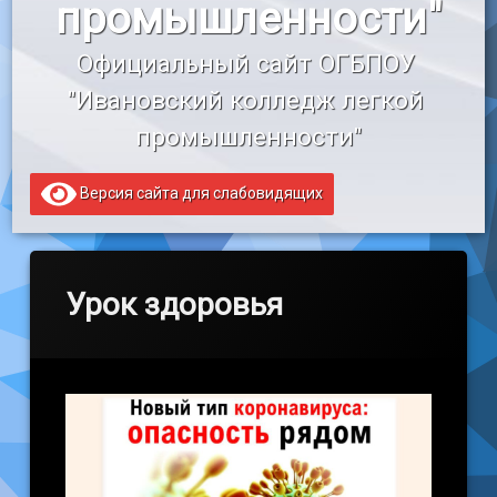
промышленности"
«Профессионалитет»
Официальный сайт ОГБПОУ 
Образовательный кредит
"Ивановский колледж легкой 
промышленности"
Версия сайта для слабовидящих
Урок здоровья