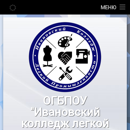
Главная
МЕНЮ
Перейти
Сведения об образовательной организации
к
содержимому
Абитуриенту
Студенту
Педагогу
Новости
Воспитательная работа
ОГБПОУ
«Профессионалы»
"Ивановский
Контакты
колледж легкой