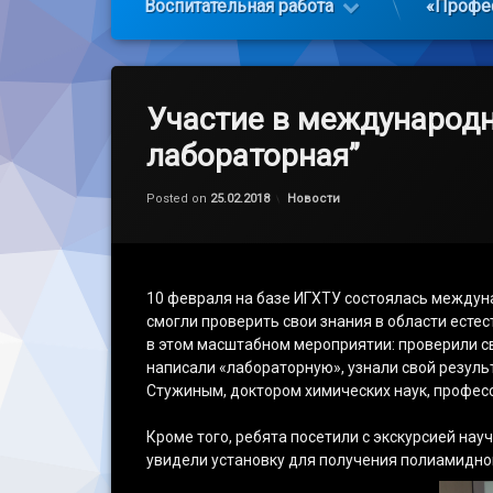
Воспитательная работа
«Профе
Участие в международн
лабораторная”
Обновлено на
by
admin
25.02.2018
Категории:
Posted on
25.02.2018
Новости
10 февраля на базе ИГХТУ состоялась междун
смогли проверить свои знания в области есте
в этом масштабном мероприятии: проверили сво
написали «лабораторную», узнали свой резуль
Стужиным, доктором химических наук, профес
Кроме того, ребята посетили с экскурсией на
увидели установку для получения полиамидног