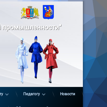
й промышленности"
ту
Педагогу
Новости