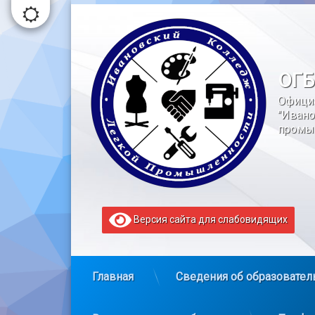
Перейти
к
содержимому
ОГБ
Офици
"Ивано
промы
Версия сайта для слабовидящих
Главная
Сведения об образовател