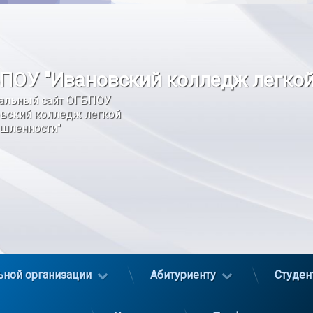
ПОУ "Ивановский колледж легко
альный сайт ОГБПОУ 
вский колледж легкой 
шленности"
ьной организации
Абитуриенту
Студен