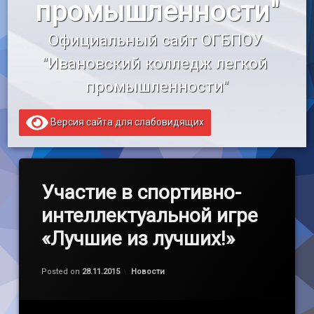
промышленности"
«Профессионалитет»
Официальный сайт ОГБПОУ 
Образовательный кредит
"Ивановский колледж легкой 
промышленности"
Версия сайта для слабовидящих
Участие в спортивно-
интеллектуальной игре
«Лучшие из лучших!»
Обновлено на
by
admin
28.11.2015
Категории:
Posted on
28.11.2015
Новости