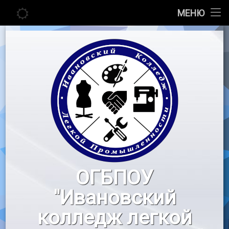
Главная
МЕНЮ
Перейти
Сведения об образовательной организации
к
содержимому
Абитуриенту
Студенту
Педагогу
Новости
Воспитательная работа
ОГБПОУ
«Профессионалы»
"Ивановский
Контакты
колледж легкой