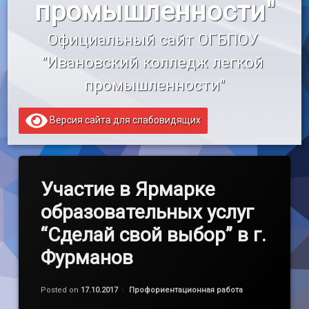
промышленности"
«Профессионалитет»
Официальный сайт ОГБПОУ 
Образовательный кредит
"Ивановский колледж легкой 
промышленности"
Версия сайта для слабовидящих
Участие в Ярмарке
образовательных услуг
“Сделай свой выбор” в г.
Фурманов
Обновлено на
by
admin
17.10.2017
Категории:
Posted on
17.10.2017
Профориентационная работа