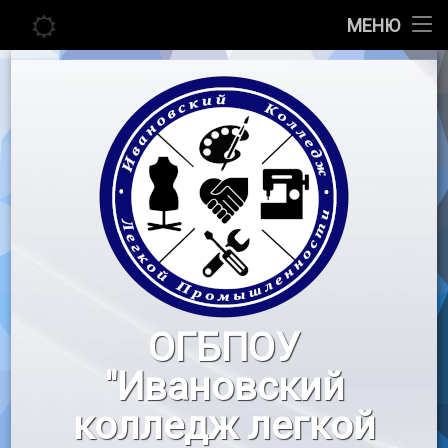
Главная
МЕНЮ
Перейти
Сведения об образовательной организации
к
содержимому
Абитуриенту
Студенту
Педагогу
Новости
Воспитательная работа
ОГБПОУ
«Профессионалы»
"Ивановский
Контакты
колледж легкой