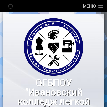
Главная
МЕНЮ
Перейти
Сведения об образовательной организации
к
содержимому
Абитуриенту
Студенту
Педагогу
Новости
Воспитательная работа
ОГБПОУ
«Профессионалы»
"Ивановский
Контакты
колледж легкой