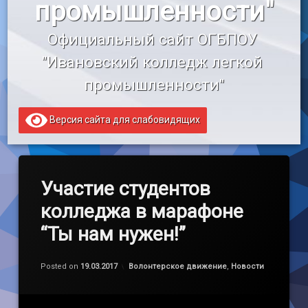
промышленности"
«Профессионалитет»
Официальный сайт ОГБПОУ 
Образовательный кредит
"Ивановский колледж легкой 
промышленности"
Версия сайта для слабовидящих
Участие студентов
колледжа в марафоне
“Ты нам нужен!”
Обновлено на
by
admin
19.03.2017
Категории:
Posted on
19.03.2017
Волонтерское движение
,
Новости