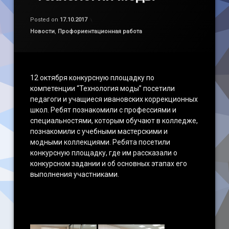
Обновлено на
by
admin
17.10.2017
Posted on
17.10.2017
Категории:
Новости
,
Профориентационная работа
12 октября конкурсную площадку по
компетенции “Технология моды” посетили
педагоги и учащиеся ивановских коррекционных
школ. Ребят познакомили с профессиями и
специальностями, которым обучают в колледже,
познакомили с учебными мастерскими и
модными коллекциями. Ребята посетили
конкурсную площадку, где им рассказали о
конкурсном задании и об основных этапах его
выполнения участниками.