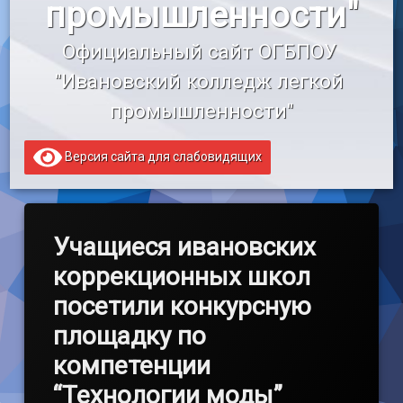
промышленности"
«Профессионалитет»
Официальный сайт ОГБПОУ 
Образовательный кредит
"Ивановский колледж легкой 
промышленности"
Версия сайта для слабовидящих
Учащиеся ивановских
коррекционных школ
посетили конкурсную
площадку по
компетенции
“Технологии моды”