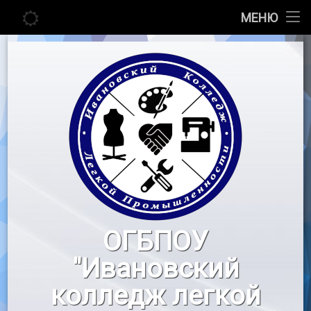
Главная
МЕНЮ
Перейти
Сведения об образовательной организации
к
содержимому
Абитуриенту
Студенту
Педагогу
Новости
Воспитательная работа
ОГБПОУ
«Профессионалы»
"Ивановский
Контакты
колледж легкой