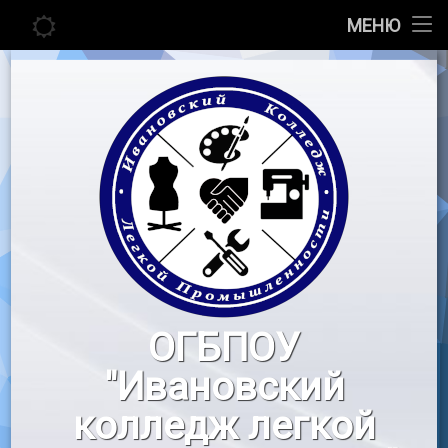
Главная
МЕНЮ
Перейти
Сведения об образовательной организации
к
содержимому
Абитуриенту
Студенту
Педагогу
Новости
Воспитательная работа
ОГБПОУ
«Профессионалы»
"Ивановский
Контакты
колледж легкой