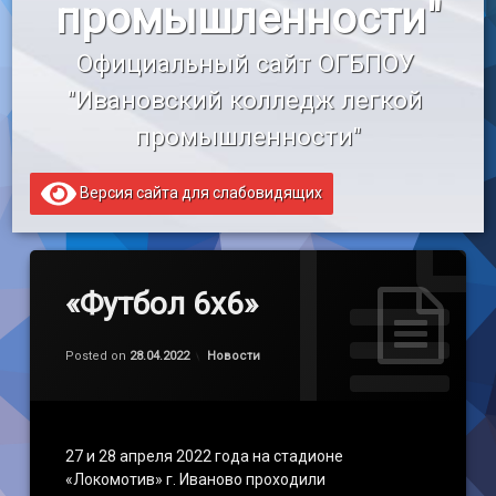
промышленности"
«Профессионалитет»
Официальный сайт ОГБПОУ 
Образовательный кредит
"Ивановский колледж легкой 
промышленности"
Версия сайта для слабовидящих
«Футбол 6х6»
Обновлено на
by
admin
01.05.2022
Категории:
Posted on
28.04.2022
Новости
27 и 28 апреля 2022 года на стадионе
«Локомотив» г. Иваново проходили