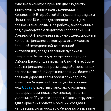
Участие в конкурсе приняли две студентки
выпускной группы нашего колледжа –
Ковалевич Е.В. с работой «Потухшая надежда» и
Новичкова Ю.А., представившая принт для
платка «Танец огня». Обе работы, выполненные
под руководством педагогов Тороповой Е.К и
Сониной О.Н., получили высокую оценку жюри и в
качестве финалистов конкурса стали частью
большой передвижной текстильной
инсталляции, представленной публике в
феврале в Омске и других крупных городах
Сибири. В настоящее время в Санкт-Петербурге
работы финалистов проекта задействованы как
основа масштабной арт-инсталляции, более 400
платков украсили залы Музея прикладного
искусства Академии Штиглица. Омский театр
мод
ОбраZ
открыл выставку эксклюзивным
перформансом-показом, используя платки
участников “Русского квадрата” как инструмент
для выражения чувств и эмоций, создавая
неповторимую атмосферу. Репортаж о выставке