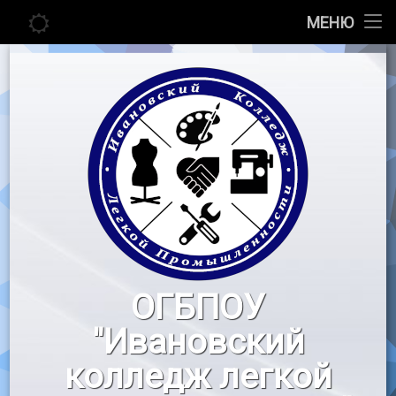
Главная
МЕНЮ
Перейти
Сведения об образовательной организации
к
содержимому
Абитуриенту
Студенту
Педагогу
Новости
Воспитательная работа
ОГБПОУ
«Профессионалы»
"Ивановский
Контакты
колледж легкой