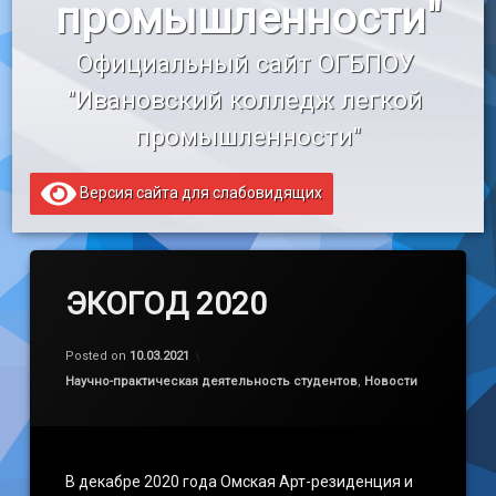
промышленности"
«Профессионалитет»
Официальный сайт ОГБПОУ 
Образовательный кредит
"Ивановский колледж легкой 
промышленности"
Версия сайта для слабовидящих
ЭКОГОД 2020
by
admin
Posted on
10.03.2021
Категории:
Научно-практическая деятельность студентов
,
Новости
В декабре 2020 года Омская Арт-резиденция и