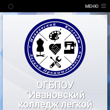
Главная
МЕНЮ
Перейти
Сведения об образовательной организации
к
содержимому
Абитуриенту
Студенту
Педагогу
Новости
Воспитательная работа
ОГБПОУ
«Профессионалы»
"Ивановский
Контакты
колледж легкой