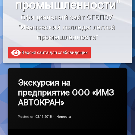
промышленности"
«Профессионалитет»
Официальный сайт ОГБПОУ 
Образовательный кредит
"Ивановский колледж легкой 
промышленности"
Версия сайта для слабовидящих
Экскурсия на
предприятие ООО «ИМЗ
АВТОКРАН»
Обновлено на
by
admin
03.11.2018
Категории:
Posted on
03.11.2018
Новости