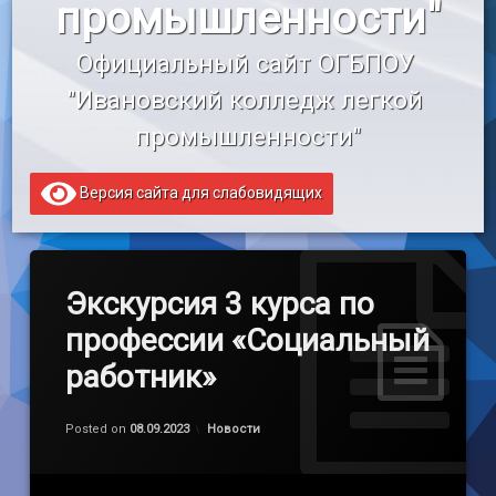
промышленности"
«Профессионалитет»
Официальный сайт ОГБПОУ 
Образовательный кредит
"Ивановский колледж легкой 
промышленности"
Версия сайта для слабовидящих
Экскурсия 3 курса по
профессии «Социальный
работник»
Обновлено на
by
admin
12.09.2023
Категории:
Posted on
08.09.2023
Новости