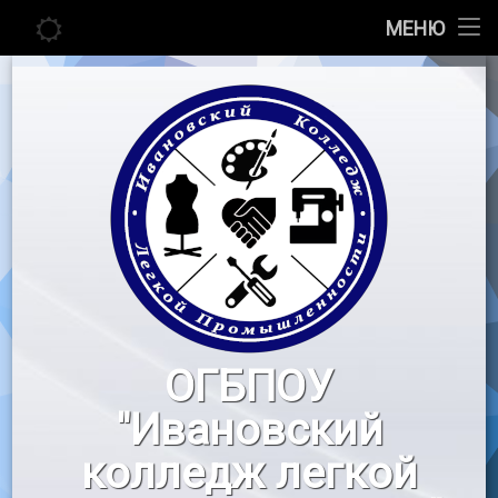
Главная
МЕНЮ
Перейти
Сведения об образовательной организации
к
содержимому
Абитуриенту
Студенту
Педагогу
Новости
Воспитательная работа
ОГБПОУ
«Профессионалы»
"Ивановский
Контакты
колледж легкой