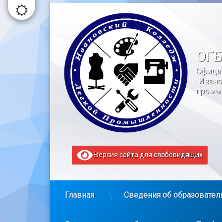
Перейти
к
содержимому
ОГБ
Офици
"Ивано
промы
Версия сайта для слабовидящих
Главная
Сведения об образовател