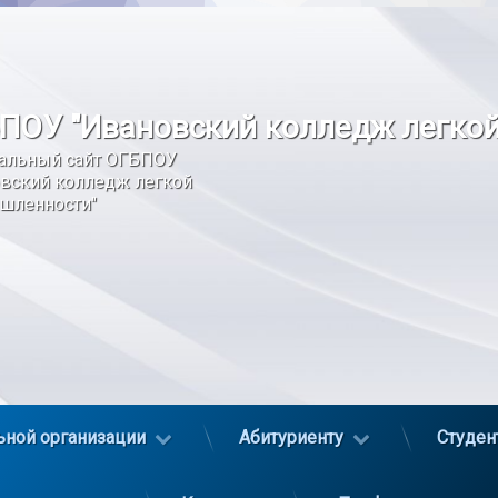
ПОУ "Ивановский колледж легко
альный сайт ОГБПОУ 
вский колледж легкой 
шленности"
ьной организации
Абитуриенту
Студен