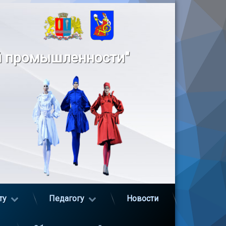
й промышленности"
ту
Педагогу
Новости