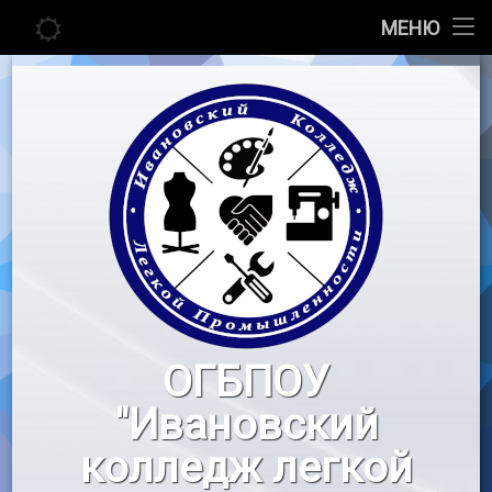
Главная
МЕНЮ
Перейти
Сведения об образовательной организации
к
содержимому
Абитуриенту
Студенту
Педагогу
Новости
Воспитательная работа
ОГБПОУ
«Профессионалы»
"Ивановский
Контакты
колледж легкой