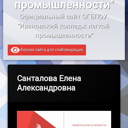
промышленности"
«Профессионалитет»
Официальный сайт ОГБПОУ 
Образовательный кредит
"Ивановский колледж легкой 
промышленности"
Версия сайта для слабовидящих
Санталова Елена
Александровна