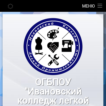
Главная
МЕНЮ
Перейти
Сведения об образовательной организации
к
содержимому
Абитуриенту
Студенту
Педагогу
Новости
Воспитательная работа
ОГБПОУ
«Профессионалы»
"Ивановский
Контакты
колледж легкой