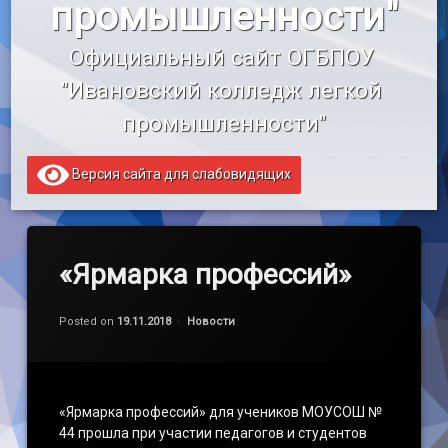
промышленности"
«Профессионалитет»
Официальный сайт ОГБПОУ 
Образовательный кредит
"Ивановский колледж легкой 
промышленности"
Версия сайта для слабовидящих
«Ярмарка профессий»
Обновлено на
by
admin
19.11.2018
Категории:
Posted on
19.11.2018
Новости
«Ярмарка профессий» для учеников МОУСОШ №
44 прошла при участии педагогов и студентов