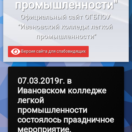
промышленности"
«Профессионалитет»
Официальный сайт ОГБПОУ 
Образовательный кредит
"Ивановский колледж легкой 
промышленности"
Версия сайта для слабовидящих
07.03.2019г. в
Ивановском колледже
легкой
промышленности
состоялось праздничное
мероприятие,