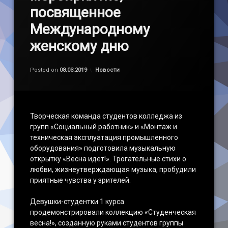
посвященное
Международному
женскому дню
Обновлено на
by
admin
11.03.2019
Категории:
Posted on
08.03.2019
Новости
Творческая команда студентов колледжа из
групп «Социальный работник» и «Монтаж и
техническая эксплуатация промышленного
оборудования» подготовила музыкальную
открытку «Весна идет!». Трогательные стихи о
любви, жизнеутверждающая музыка, пробудили
приятные чувства у зрителей.
Девушки-студентки 1 курса
продемонстрировали коллекцию «Студенческая
весна!», созданную руками студентов группы