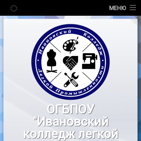
Главная
МЕНЮ
Перейти
Сведения об образовательной организации
к
содержимому
Абитуриенту
Студенту
Педагогу
Новости
Воспитательная работа
ОГБПОУ
«Профессионалы»
"Ивановский
Контакты
колледж легкой