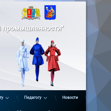
й промышленности"
ту
Педагогу
Новости