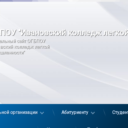
ПОУ "Ивановский колледж легко
альный сайт ОГБПОУ 
вский колледж легкой 
шленности"
ьной организации
Абитуриенту
Студен