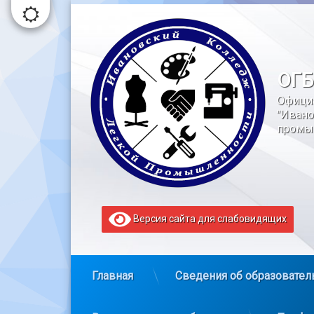
Перейти
к
содержимому
ОГБ
Офици
"Ивано
промы
Версия сайта для слабовидящих
Главная
Сведения об образовател