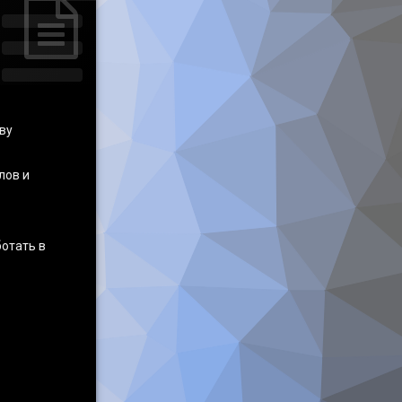
ву
лов и
ботать в