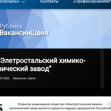
ссионалы»
Контакты
«Профессионалитет
Рубрика:
ВакансииШвея
Элетростальский химико-
ический завод”
Обновлено на
by
admin
10.07.2022
Категории:
07.2022
Вакансии: Швея