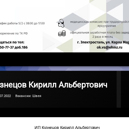
знецов Кирилл Альбертович
Обновлено на
by
admin
10.07.2022
Категории:
07.2022
Вакансии: Швея