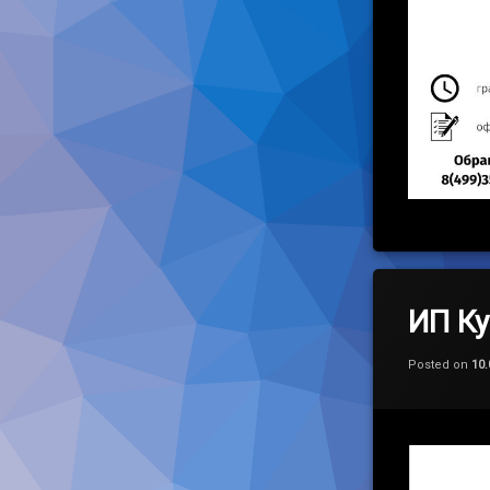
ИП Ку
Posted on
10.