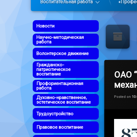
Воспитательная работа
«Профе
Новости
Научно-методическая
работа
Волонтерское движение
Гражданско-
патриотическое
ОАО “
воспитание
механ
Профориентационная
работа
Духовно-нравственное,
Posted on
10.
эстетическое воспитание
Трудоустройство
Правовое воспитание