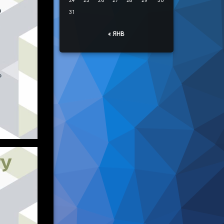
24
25
26
27
28
29
30
31
« ЯНВ