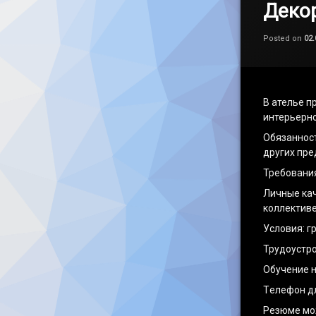
Декор
Posted on
02.
В ателье п
интерьерно
Обязанност
других пре
Требования
Личные кач
коллективе
Условия: гр
Трудоустро
Обучение н
Tелефон дл
Резюме мо