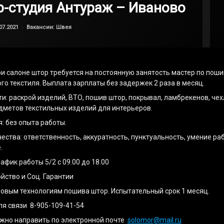
-студия Антураж – Иваново
Обновлено на
by
admin
05.07.2021
Категории:
07.2021
Вакансии: Швея
ри салоне штор требуется на постоянную занятость мастер по поши
го текстиля. Выплата зарплаты без задержек 2 раза в месяц.
и: раскрой изделий, ВТО, пошив штор, покрывал, ламбрекенов, чех
дметов текстильных изделий для интерьеров.
: без опыта работы.
ества: ответственность, аккуратность, пунктуальность, умение ра
.
афик работы 5/2 с 09.00 до 18.00
йство и Соц. Гарантии
овым технологиям пошива штор. Испытательный срок 1 месяц.
я связи 8-905-109-41-54
жно направить по электронной почте
solomor@mail.ru