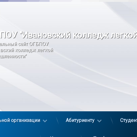
ПОУ "Ивановский колледж легко
альный сайт ОГБПОУ 
вский колледж легкой 
шленности"
ьной организации
Абитуриенту
Студен