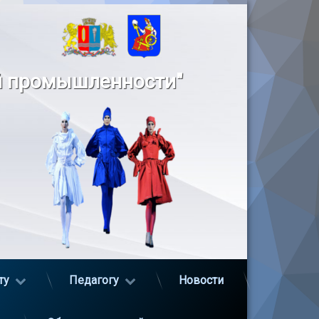
й промышленности"
ту
Педагогу
Новости