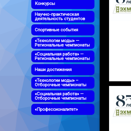
Конкурсы
Научно-практическая
деятельность студентов
Спортивные события
«Технологии моды» —
Региональные чемпионаты
«Социальная работа» —
Региональные чемпионаты
Наши достижения
«Технологии моды» –
Отборочные чемпионаты
«Социальная работа» —
Отборочные чемпионаты
«Профессионалитет»