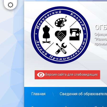
Перейти
к
содержимому
ОГБ
Офици
"Ивано
промы
Версия сайта для слабовидящих
Главная
Сведения об образовател