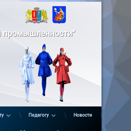
й промышленности"
ту
Педагогу
Новости