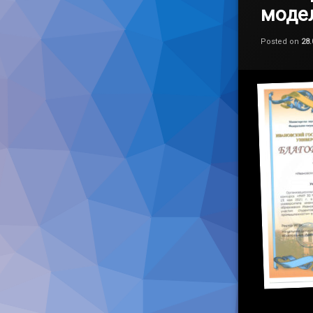
моде
Posted on
28.