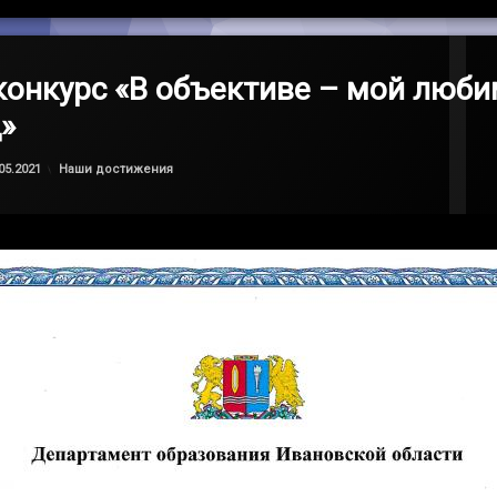
конкурс «В объективе – мой люб
»
Обновлено на
by
admin
29.05.2021
Категории:
05.2021
Наши достижения