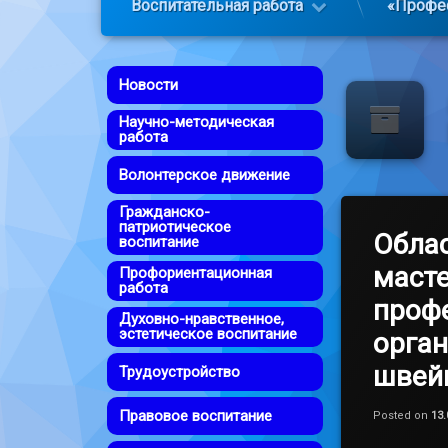
Воспитательная работа
«Профе
Новости
Научно-методическая
работа
Волонтерское движение
Гражданско-
патриотическое
Облас
воспитание
маст
Профориентационная
работа
проф
Духовно-нравственное,
эстетическое воспитание
орган
швейн
Трудоустройство
Правовое воспитание
Posted on
13.