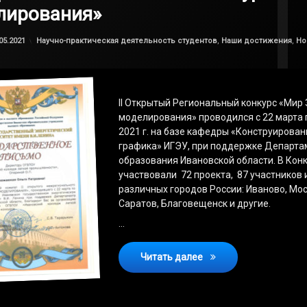
лирования»
Обновлено на
by
admin
31.05.2021
Категории:
05.2021
Научно-практическая деятельность студентов
,
Наши достижения
,
Но
II Открытый Региональный конкурс «Мир 
моделирования» проводился с 22 марта 
2021 г. на базе кафедры «Конструирован
графика» ИГЭУ, при поддержке Департа
образования Ивановской области. В Кон
участвовали 72 проекта, 87 участников 
различных городов России: Иваново, Мос
Саратов, Благовещенск и другие.
…
II Открытый Регионал
Читать далее