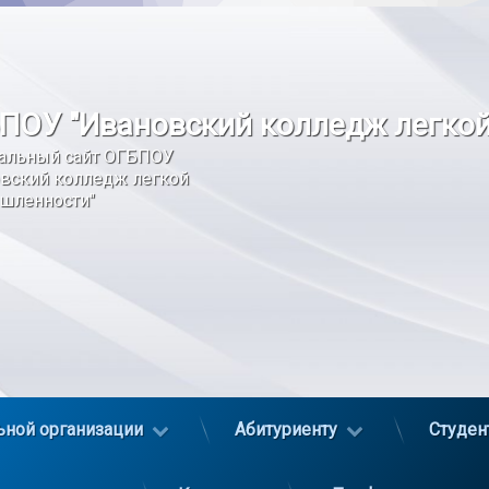
ПОУ "Ивановский колледж легко
альный сайт ОГБПОУ 
вский колледж легкой 
шленности"
ьной организации
Абитуриенту
Студен