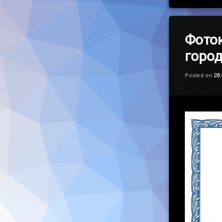
Фото
город
Posted on
28.