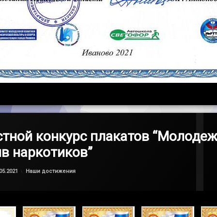
тной конкурс плакатов “Молоде
в наркотиков”
Обновлено на
by
admin
27.05.2021
Категории:
05.2021
Наши достижения