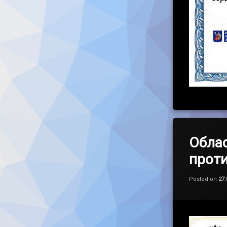
Облас
проти
Posted on
27.