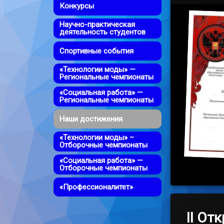
Конкурсы
Научно-практическая
деятельность студентов
Спортивные события
«Технологии моды» —
Региональные чемпионаты
«Социальная работа» —
Региональные чемпионаты
Наши достижения
«Технологии моды» –
Отборочные чемпионаты
«Социальная работа» —
Отборочные чемпионаты
«Профессионалитет»
II От