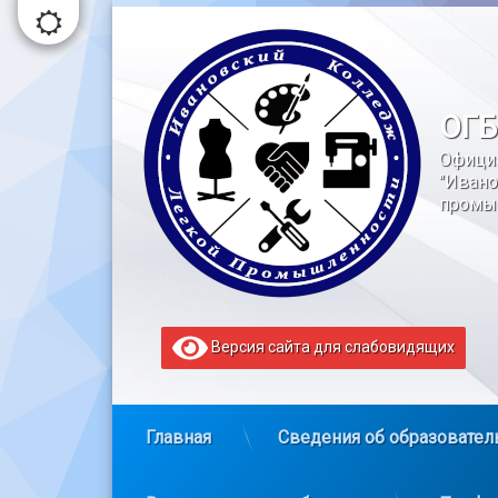
Перейти
к
содержимому
ОГБ
Офици
"Ивано
промы
Версия сайта для слабовидящих
Главная
Сведения об образовател