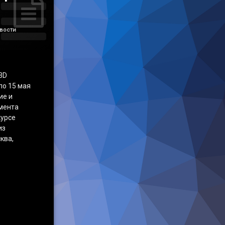
вости
3D
по 15 мая
ие и
мента
курсе
из
ква,
ьный конкурс «Мир 3D моделирования»