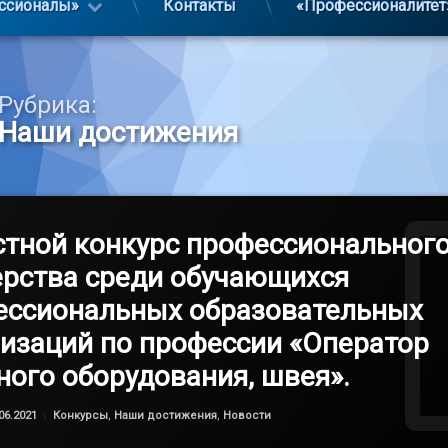
ссионалы»
Контакты
«Профессионалитет
Рубрика:
Наши достижения
тной конкурс профессиональног
ерства среди обучающихся
ессиональных образовательных
изаций по профессии «Оператор
ого оборудования, швея».
Обновлено на
by
admin
13.06.2021
Категории:
06.2021
Конкурсы
,
Наши достижения
,
Новости