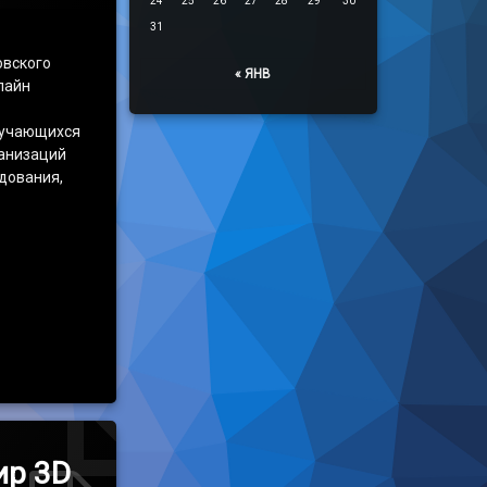
24
25
26
27
28
29
30
31
овского
« ЯНВ
лайн
бучающихся
анизаций
дования,
офессионального мастерства среди обучающихся профессиональны
ир 3D